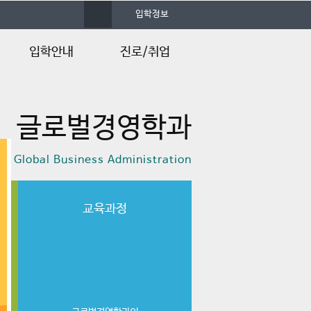
사
입학정보
이
트
맵
입학안내
진로/취업
입학안내
졸업후진로
글로벌경영학과
입학Q&A
f Global Business Administration
교육과정