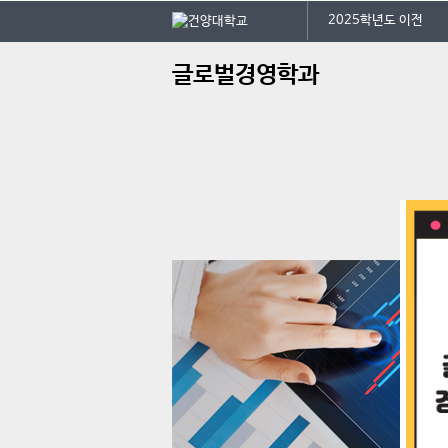
본문 바로가기
대메뉴 바로가기
2025학년도 이전
주
글로벌경영학과
메
뉴