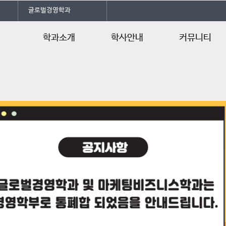
글로벌경영학과
학과소개
학사안내
커뮤니티
학과소개
학사일정
공지사항
전공자격증
교육과정
학과소식
오시는길
행사/일정안내
Department o
행사갤러리
언론속의 건양
Q&A