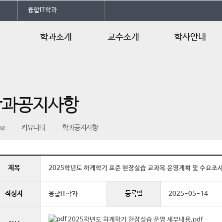
융합IT학과
학과소개
교수소개
학사안내
학과소개
교수소개
학사일정
전공자격증
교육과정
학과공지사항
오시는길
교과목 연계도
과목 개요
me
커뮤니티
학과공지사항
제목
2025학년도 하계학기 표준 현장실습 교과목 운영계획 및 수요조
작성자
등록일
융합IT학과
2025-05-14
2025학년도 하계학기 현장실습 운영 세부내용.pdf