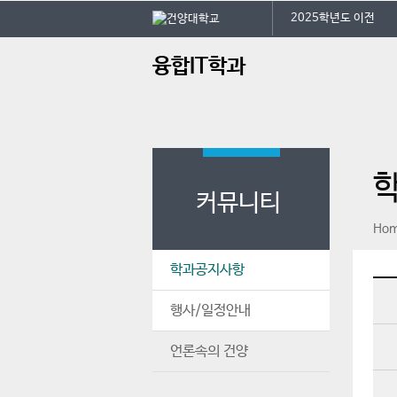
본문 바로가기
대메뉴 바로가기
2025학년도 이전
주
융합IT학과
메
뉴
커뮤니티
페이스북
인스타그램
print
Ho
학과공지사항
행사/일정안내
언론속의 건양