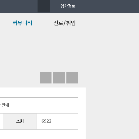
사
입학정보
이
트
맵
커뮤니티
진로/취업
학과공지사항
졸업후진로
행사/일정안내
채용정보
언론속의 건양
Q&A
사 안내
조회
6922