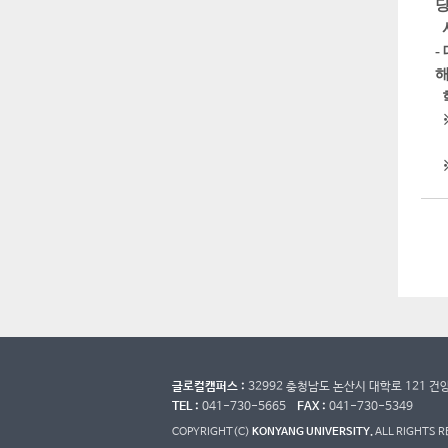
당
시
-
학
※
★
※
글로컬캠퍼스 :
32992 충청남도 논산시 대학로 121 
TEL :
041-730-5665
FAX :
041-730-5349
COPYRIGHT(C)
KONYANG UNIVERSITY.
ALL RIGHTS 