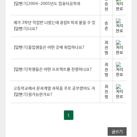
[답변:1]
2004-2005년도 컴퓨터공학과
승
현
제가 3학년 직업반 나왔는데 융합It 학과 붙을 수 있
승
준
[답변:1]
나요?
최
[답변:1]
졸업생들은 어떤 곳에 취업하나요?
진
명
최
[답변:1]
학생들은 어떤 프로젝트를 진행하나요?
진
명
최
고등학교에서 문과계열 과목을 주로 공부했어도 지
진
[답변:1]
원가능한가요?
명
1
글쓰기