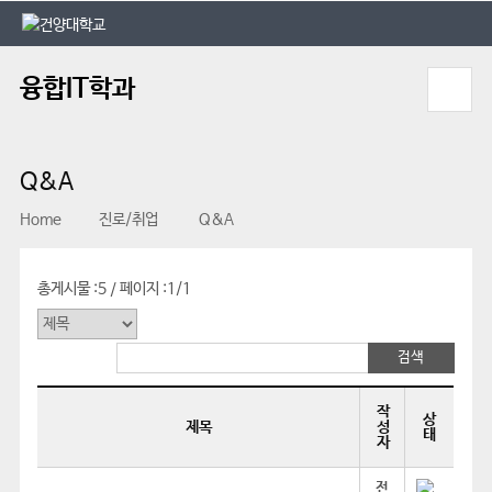
본문 바로가기
대메뉴 바로가기
융합IT학과
Q&A
Home
진로/취업
Q&A
총게시물 :
5
페이지 :
1/1
/
작
상
제목
성
태
자
전