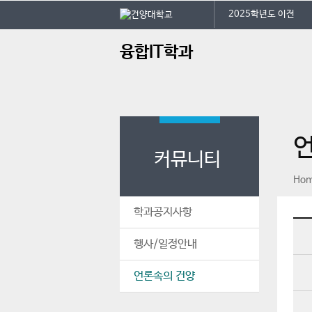
본문 바로가기
대메뉴 바로가기
2025학년도 이전
주
융합IT학과
메
뉴
커뮤니티
페이스북
인스타그램
print
Ho
학과공지사항
행사/일정안내
언론속의 건양