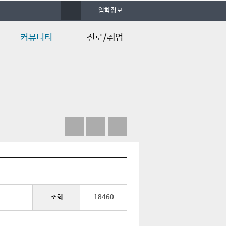
사
입학정보
이
트
맵
커뮤니티
진로/취업
학과공지사항
졸업후진로
행사/일정안내
채용정보
언론속의 건양
Q&A
조회
18460