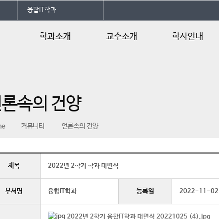
융합IT학과
학과소개
교수소개
학사안내
학과소개
교수소개
학사일정
전공자격증
교육과정
언론속의 건양
오시는길
교과목 연계도
과목 개요
me
커뮤니티
언론속의 건양
제목
2022년 2학기 학과 대면식
부서명
등록일
융합IT학과
2022-11-02
2022년 2학기 융합IT학과 대면식 20221025 (4).jpg