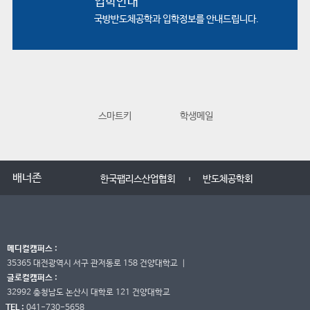
입학안내
국방반도체공학과
입학정보를 안내드립니다.
스마트키
학생메일
교수학습지원
배너존
한국팹리스산업협회
반도체공학회
메디컬캠퍼스 :
35365 대전광역시 서구 관저동로 158 건양대학교
｜
글로컬캠퍼스 :
32992 충청남도 논산시 대학로 121 건양대학교
TEL :
041-730-5658