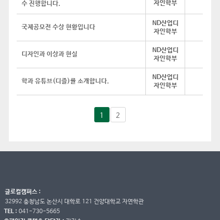
자인학부
수 진행합니다.
ND산업디
국제공모전 수상 현황입니다
자인학부
ND산업디
디자인과 이상과 현실
자인학부
ND산업디
학과 유튜브(디즐)를 소개합니다.
자인학부
1
2
글로컬캠퍼스 :
32992 충청남도 논산시 대학로 121 건양대학교 자연학관
TEL :
041-730-5665