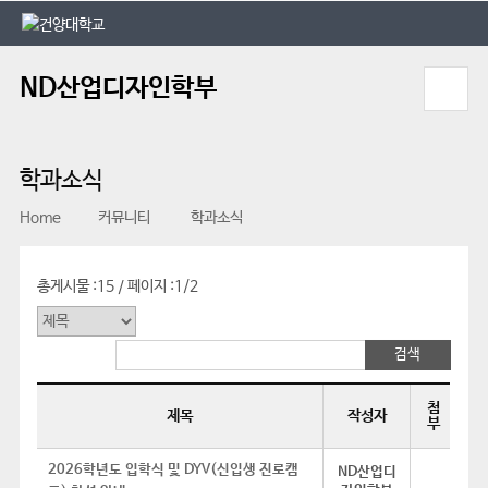
본문 바로가기
대메뉴 바로가기
ND산업디자인학부
학과소식
Home
커뮤니티
학과소식
총게시물 :
15
페이지 :
1/2
/
첨
제목
작성자
부
2026학년도 입학식 및 DYV(신입생 진로캠
ND산업디